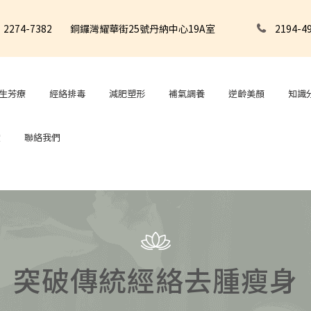
2274-7382
銅鑼灣耀華街25號丹納中心19A室
2194-4
養生芳療
經絡排毒
減肥塑形
補氣調養
逆齡美顏
知識
堂
聯絡我們
突破傳統經絡去腫瘦身