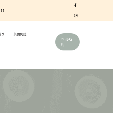
911
分享
美麗見證
立即預
約