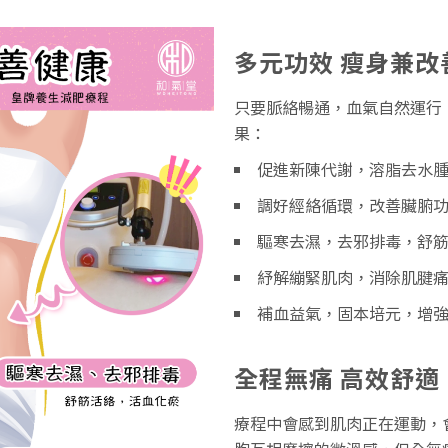
多元功效 瘦身兼改
只要脈絡暢通，血氣自然運行
果：
促進新陳代謝，溶脂去水
調好經絡循環，改善臟腑
驅寒去濕，去邪排毒，舒
紓解繃緊肌肉，消除肌腱
補血益氣，固本培元，增
全程無痛 高效舒適
療程中會感到肌肉正在運動，