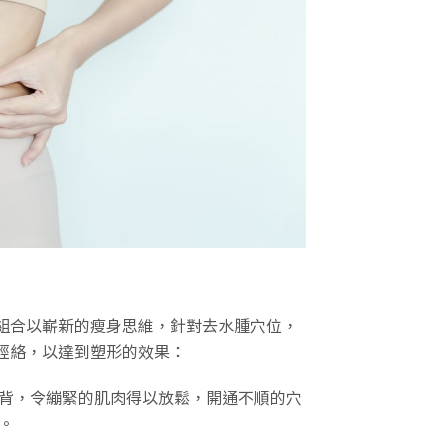
組合以嶄新的瘦身思維，針對去水腫穴位，
經絡，以達到塑形的效果：
背，令繃緊的肌肉得以放鬆，開通不順的穴
。