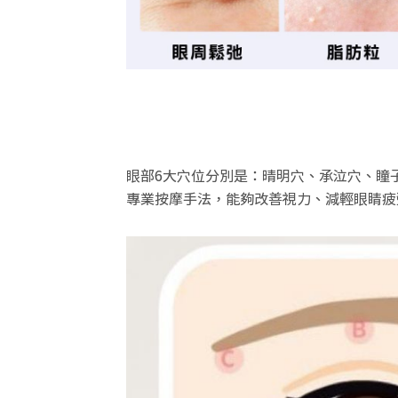
眼部
6
大穴位分別是：
晴明穴
、
承泣穴
、
瞳
專業按摩手法，能夠改善視力、減輕眼睛疲