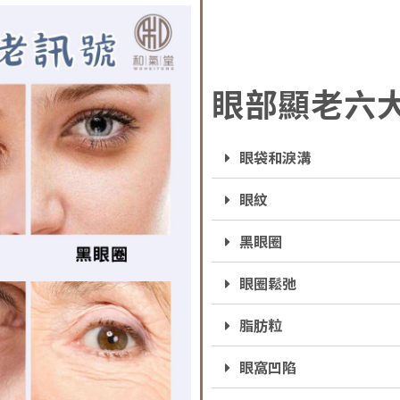
眼部顯老六
眼袋和淚溝
眼紋
黑眼圈
眼圈鬆弛
脂肪粒
眼窩凹陷