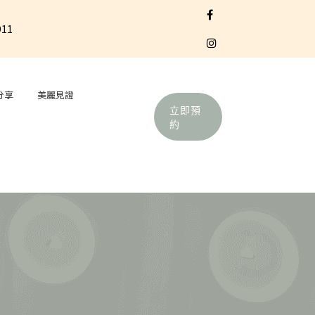
911
分享
美麗見證
立即預
約