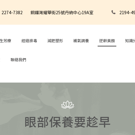
2274-7382
銅鑼灣耀華街25號丹納中心19A室
2194-4
養生芳療
經絡排毒
減肥塑形
補氣調養
逆齡美顏
知識
堂
聯絡我們
眼部保養要趁早