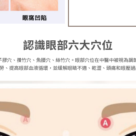
認識眼部六大穴位
子膠穴
、
攢竹穴
、
魚腰穴
、
絲竹穴
。眼部穴位在中醫中被視為調
勞、提高眼部血液循環，並緩解眼睛不適、乾澀、頭痛和眼壓過