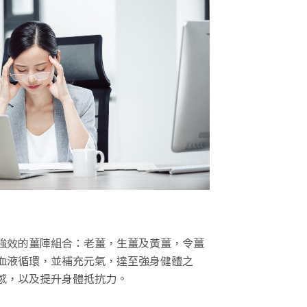
強效的薑陣組合：老薑，生薑及黃薑，令薑
血液循環，並補充元氣，達至強身健體之
感，以及提升身體抵抗力。