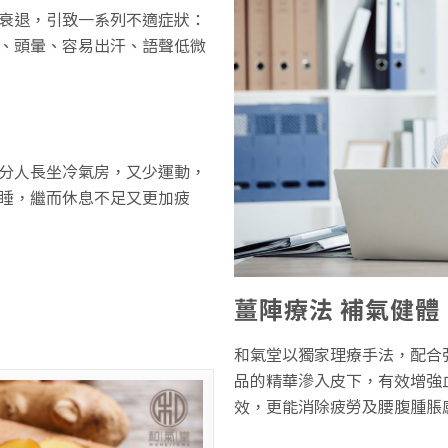
衰退，引致一系列不適症狀：
、頭暈、容易出汗、語聲低微
分人長坐冷氣房，又少運動，
睡，繼而休息不足又更加疲
薑陣療法 補氣健體
和氣堂以獨家理療手法，配合
品的精華滲入皮下，有效增強
效，更能消除疲勞及腰腹腫脹