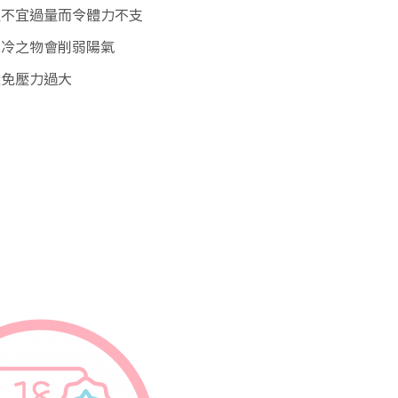
但不宜過量而令體力不支
冰冷之物會削弱陽氣
避免壓力過大