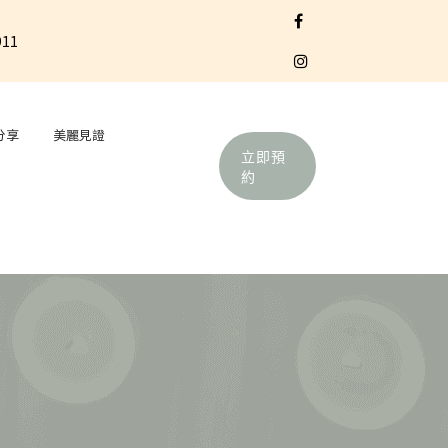
911
分享
美麗見證
立即預
約