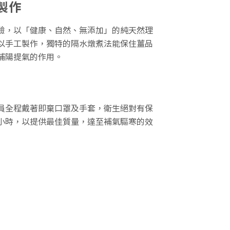
製作
驗，以「健康、自然、無添加」的純天然理
以手工製作，獨特的隔水燉煮法能保住薑品
補陽提氣的作用。
員全程戴著即棄口罩及手套，衛生絕對有保
小時，以提供最佳質量，達至補氣驅寒的效