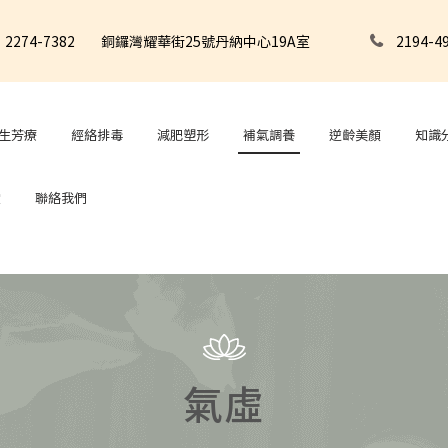
2274-7382
銅鑼灣耀華街25號丹納中心19A室
2194-4
養生芳療
經絡排毒
減肥塑形
補氣調養
逆齡美顏
知識
堂
聯絡我們
氣虛