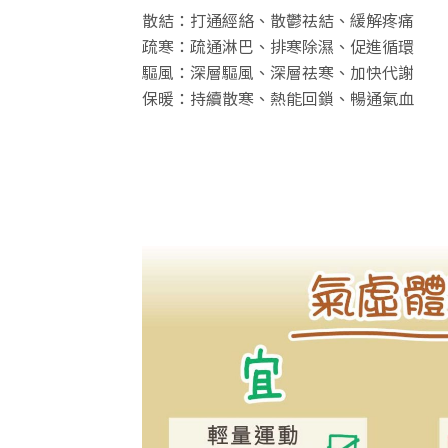
散結：打通經絡、散鬱祛結、緩解疼痛
疏寒：疏通淋巴、排寒除濕、促進循環
驅風：深層驅風、深層祛寒、加快代
保暖：持續散寒、熱能回鎖、暢通氣血