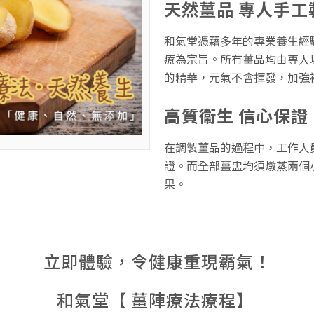
天然薑品 專人手工
和氣堂憑藉多年的專業養生經
療為宗旨。所有薑品均由專人
的精華，元氣不會揮發，加強
高質衞生 信心保證
在調製薑品的過程中，工作人
證。而全部薑盅均須燉蒸兩個
果。
立即體驗，令健康重現霸氣！
和氣堂【 薑陣療法療程】